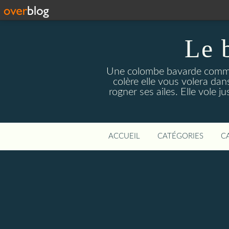
Le 
Une colombe bavarde comme u
colère elle vous volera da
rogner ses ailes. Elle vole 
ACCUEIL
CATÉGORIES
C