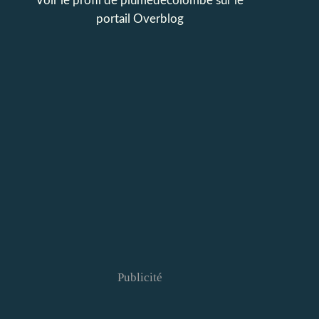
Voir le profil de
plumedecolombe
sur le
portail Overblog
Publicité