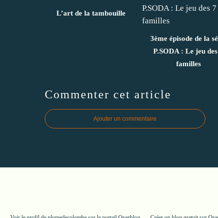
L’art de la tambouille
3ème épisode de la sé
P.SODA : Le jeu des
familles
Commenter cet article
Ajouter un commentaire
Voir le profil de
plumedecolombe
sur le portail Overblog
Créer un blog gratuit sur Ov