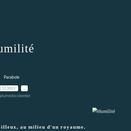
milité
Parabole
1.11.2013
…
 plumedecolombe
eilleux, au milieu d'un royaume.