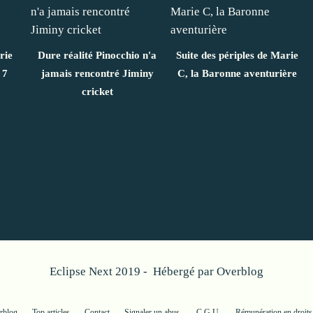
rie
Dure réalité Pinocchio n'a
Suite des périples de Marie
 7
jamais rencontré Jiminy
C, la Baronne aventurière
cricket
Eclipse Next 2019 - Hébergé par
Overblog
erblog
Top articles
Contact
Signaler un abus
C.G.U.
Rémunération en droits 