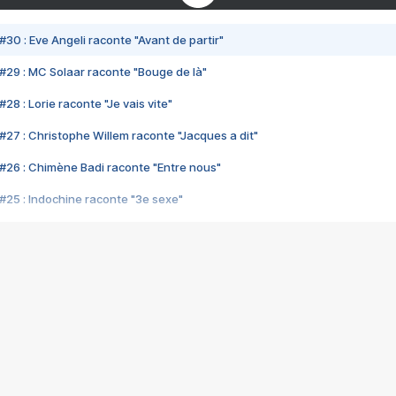
#30 : Eve Angeli raconte "Avant de partir"
#29 : MC Solaar raconte "Bouge de là"
28 : Lorie raconte "Je vais vite"
#27 : Christophe Willem raconte "Jacques a dit"
#26 : Chimène Badi raconte "Entre nous"
#25 : Indochine raconte "3e sexe"
#24 : Zaho raconte "C'est chelou"
#23 : Patrick Bruel raconte "Au café des délices"
#22 : Kyo raconte "Le chemin"
#21 : Nolwenn Leroy raconte "Cassé"
#20 : Patrick Hernandez raconte "Born to be alive"
#19 : Lorie raconte "Près de moi"