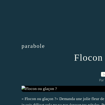
parabole
Flocon
1
Par
« Flocon ou glaçon ?» Demanda une jolie fleur de 
je suis délicat cela ne va pas écraser tes pétales. 