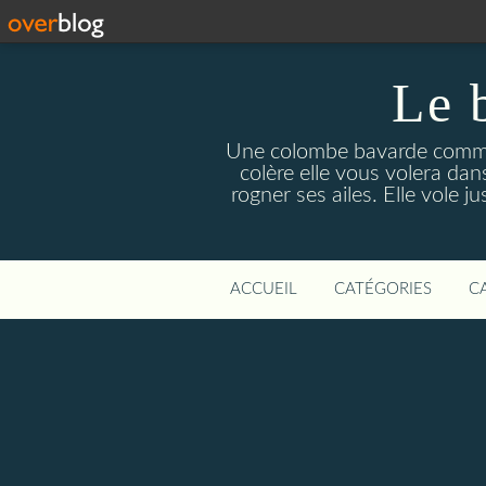
Le 
Une colombe bavarde comme u
colère elle vous volera da
rogner ses ailes. Elle vole 
ACCUEIL
CATÉGORIES
C