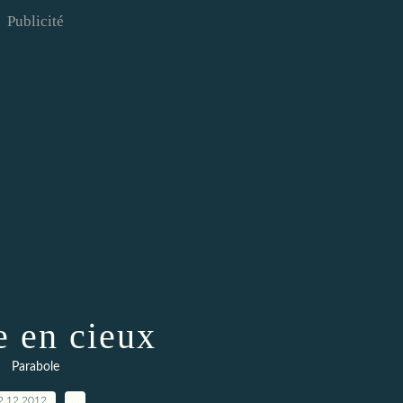
Publicité
e en cieux
Parabole
2.12.2012
…