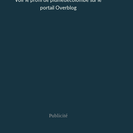
Voir le profil de
plumedecolombe
sur le
portail Overblog
Publicité