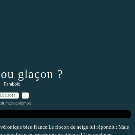
 ou glaçon ?
Parabole
6.01.2013
…
 plumedecolombe
véronique bleu france Le flocon de neige lui répondit : Mais
Pour que l’eau se transforme en flocon il faut quelques